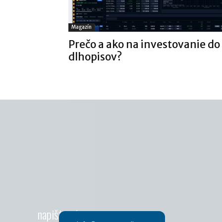
Magazín
Prečo a ako na investovanie do
dlhopisov?
napište nám