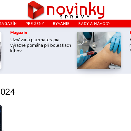
novinky
SPRÁVY
MAGAZÍN
PRE ŽENY
BÝVANIE
RADY A NÁVODY
Magazín
Uznávaná plazmaterapia
výrazne pomáha pri bolestiach
kĺbov
2024