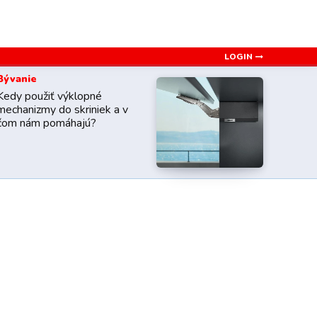
LOGIN
Bývanie
Kedy použiť výklopné
mechanizmy do skriniek a v
čom nám pomáhajú?