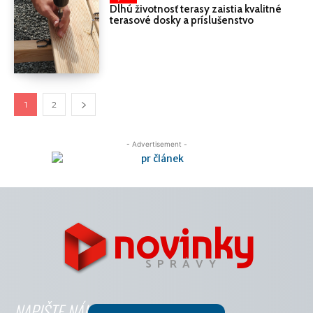
Dlhú životnosť terasy zaistia kvalitné
terasové dosky a príslušenstvo
1
2
- Advertisement -
novinky
SPRÁVY
NAPIŠTE NÁM