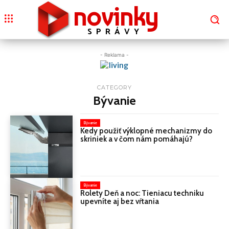
novinky
SPRÁVY
- Reklama -
CATEGORY
Bývanie
Bývanie
Kedy použiť výklopné mechanizmy do
skriniek a v čom nám pomáhajú?
Bývanie
Rolety Deň a noc: Tieniacu techniku ​​
upevníte aj bez vŕtania