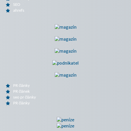
SEO
ahrefs
PR články
PR článek
seo pr články
PR články