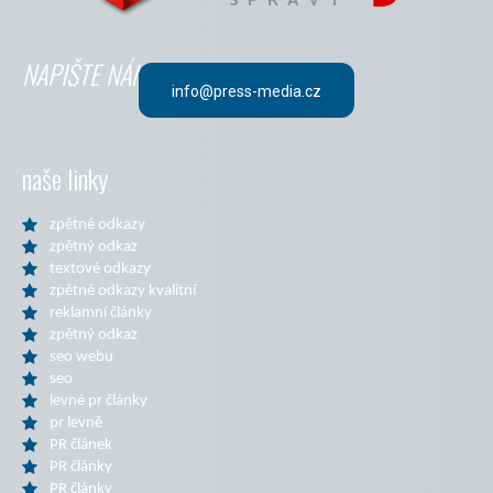
SPRÁVY
NAPIŠTE NÁM
info@press-media.cz
naše linky
zpětné odkazy
zpětný odkaz
textové odkazy
zpětné odkazy kvalitní
reklamní články
zpětný odkaz
seo webu
seo
levné pr články
pr levně
PR článek
PR články
PR články