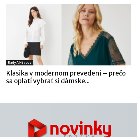
Rady A Návody
Klasika v modernom prevedení – prečo
sa oplatí vybrať si dámske...
novinky