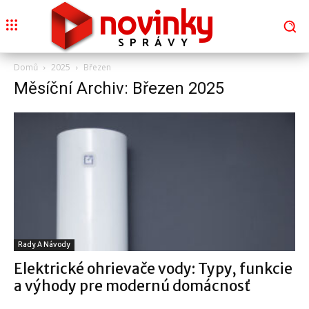
novinky
SPRÁVY
Domů
2025
Březen
Měsíční Archiv: Březen 2025
Rady A Návody
Elektrické ohrievače vody: Typy, funkcie
a výhody pre modernú domácnosť