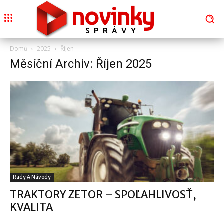
novinky
SPRÁVY
Domů
2025
Říjen
Měsíční Archiv: Říjen 2025
Rady A Návody
TRAKTORY ZETOR – SPOĽAHLIVOSŤ,
KVALITA