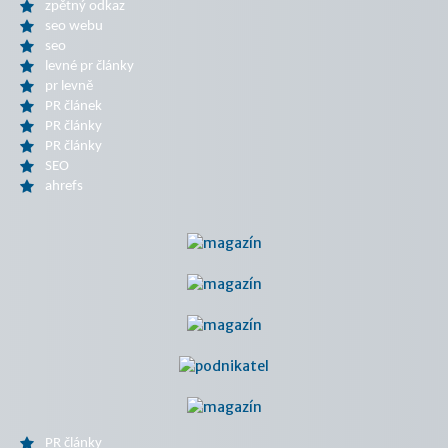
zpětný odkaz
seo webu
seo
levné pr články
pr levně
PR článek
PR články
PR články
SEO
ahrefs
PR články