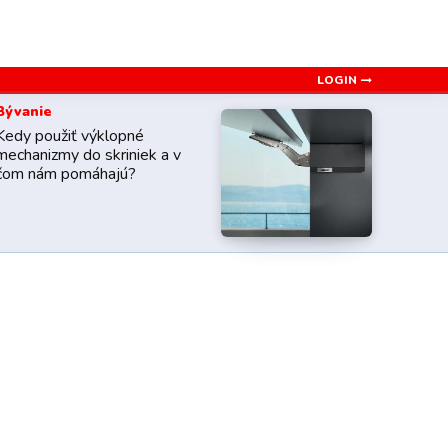
LOGIN
Bývanie
Kedy použiť výklopné
mechanizmy do skriniek a v
čom nám pomáhajú?