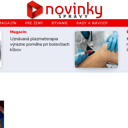
novinky
SPRÁVY
MAGAZÍN
PRE ŽENY
BÝVANIE
RADY A NÁVODY
Magazín
Uznávaná plazmaterapia
výrazne pomáha pri bolestiach
kĺbov