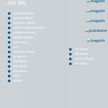
naše linky
zpětné odkazy
zpětný odkaz
textové odkazy
zpětné odkazy kvalitní
reklamní články
zpětný odkaz
seo webu
seo
PR články
levné pr články
PR článek
pr levně
seo pr články
PR článek
PR články
PR články
PR články
SEO
ahrefs