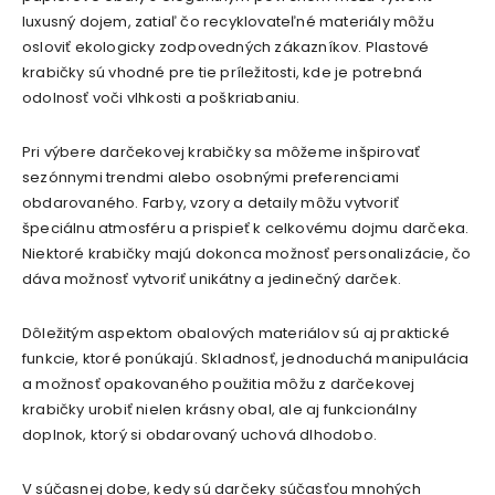
luxusný dojem, zatiaľ čo recyklovateľné materiály môžu
osloviť ekologicky zodpovedných zákazníkov. Plastové
krabičky sú vhodné pre tie príležitosti, kde je potrebná
odolnosť voči vlhkosti a poškriabaniu.
Pri výbere darčekovej krabičky sa môžeme inšpirovať
sezónnymi trendmi alebo osobnými preferenciami
obdarovaného. Farby, vzory a detaily môžu vytvoriť
špeciálnu atmosféru a prispieť k celkovému dojmu darčeka.
Niektoré krabičky majú dokonca možnosť personalizácie, čo
dáva možnosť vytvoriť unikátny a jedinečný darček.
Dôležitým aspektom obalových materiálov sú aj praktické
funkcie, ktoré ponúkajú. Skladnosť, jednoduchá manipulácia
a možnosť opakovaného použitia môžu z darčekovej
krabičky urobiť nielen krásny obal, ale aj funkcionálny
doplnok, ktorý si obdarovaný uchová dlhodobo.
V súčasnej dobe, kedy sú darčeky súčasťou mnohých