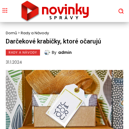
novinky
SPRÁVY
Domů
Rady a Návody
Darčekové krabičky, ktoré očarujú
By
admin
RADY A NÁVODY
31.1.2024