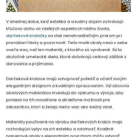
V dnešnej dobe, keď estetika a vizuálny dojem zohrávajú
kľúčovú úlohu vo všetkých aspektoch nášho života,
darčekové krabičky
sa stali nenahraditeľným prvkom pri
prenášaní lásky a pozornosti. Tieto malé obaly nesú v sebe
oveľa viac, než len materiál, z ktorého sú vyrobené. Sú to
skutočné umelecké diela, ktoré dotvárajú celkový zážitok z
darovania a prijímania.
Darčekové krabice majú schopnosť potešiť a očariť svojím
elegantným dizajnom a kvalitným spracovaním. Výrobcovia
obalových materiálov investujú do výskumu a vývoja, aby
priniesli na trh inovatívne a atraktívne možnosti pre
zákazníkov, ktorí si želajú niečo viac ako bežný obal.
Materiály používané na výrobu darčekových krabíc majú
rozhodujúci vplyv na ich estetiku a odolnosť. Kvalitné
papierové obaly s elegantným povrchom môžu vytvoriť