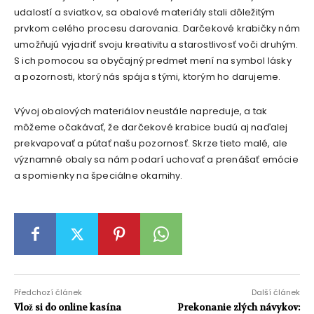
udalostí a sviatkov, sa obalové materiály stali dôležitým
prvkom celého procesu darovania. Darčekové krabičky nám
umožňujú vyjadriť svoju kreativitu a starostlivosť voči druhým.
S ich pomocou sa obyčajný predmet mení na symbol lásky
a pozornosti, ktorý nás spája s tými, ktorým ho darujeme.
Vývoj obalových materiálov neustále napreduje, a tak
môžeme očakávať, že darčekové krabice budú aj naďalej
prekvapovať a pútať našu pozornosť. Skrze tieto malé, ale
významné obaly sa nám podarí uchovať a prenášať emócie
a spomienky na špeciálne okamihy.
Předchozí článek
Další článek
Vlož si do online kasína
Prekonanie zlých návykov: