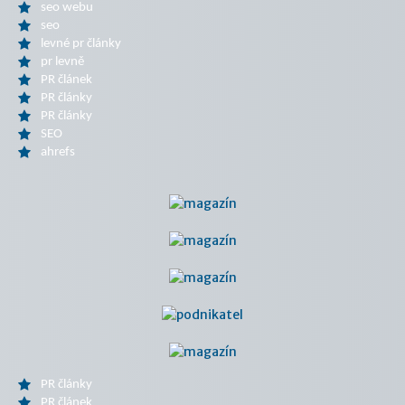
seo webu
seo
levné pr články
pr levně
PR článek
PR články
PR články
SEO
ahrefs
PR články
PR článek