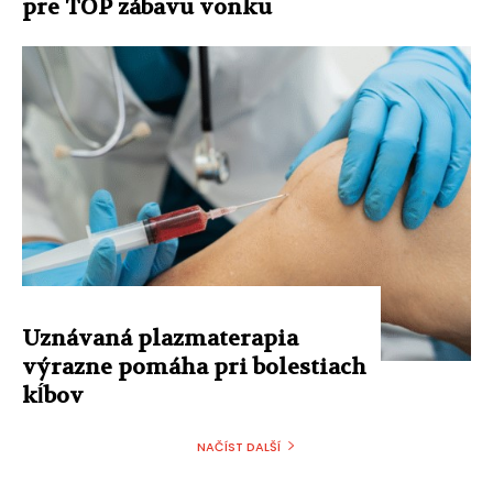
pre TOP zábavu vonku
Uznávaná plazmaterapia
výrazne pomáha pri bolestiach
kĺbov
NAČÍST DALŠÍ