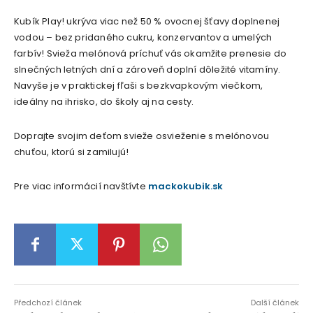
Kubík Play! ukrýva viac než 50 % ovocnej šťavy doplnenej
vodou – bez pridaného cukru, konzervantov a umelých
farbív! Svieža melónová príchuť vás okamžite prenesie do
slnečných letných dní a zároveň doplní dôležité vitamíny.
Navyše je v praktickej fľaši s bezkvapkovým viečkom,
ideálny na ihrisko, do školy aj na cesty.
Doprajte svojim deťom svieže osvieženie s melónovou
chuťou, ktorú si zamilujú!
Pre viac informácií navštívte
mackokubik.sk
Předchozí článek
Další článek