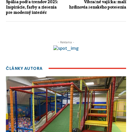
Spálňa podľa trendov 2025:
Vibračné vajíčka: malí
Inšpirácie, farby a riešenia
hrdinovia ženského potešenia
pre moderný interiér
- Reklama -
ČLÁNKY AUTORA