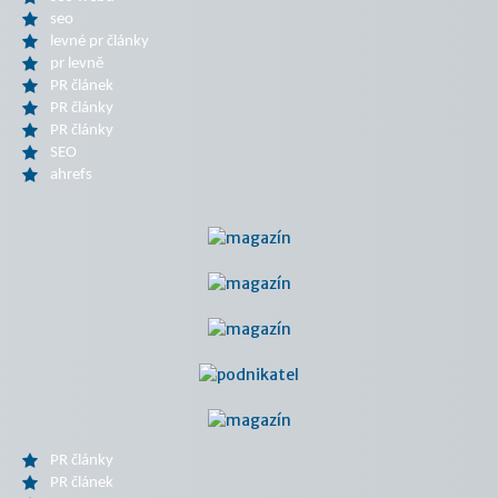
seo
levné pr články
pr levně
PR článek
PR články
PR články
SEO
ahrefs
PR články
PR článek