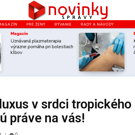
novinky
SPRÁVY
MAGAZÍN
PRE ŽENY
BÝVANIE
RADY A NÁVODY
Magazín
Uznávaná plazmaterapia
výrazne pomáha pri bolestiach
kĺbov
uxus v srdci tropického
jú práve na vás!
4
0