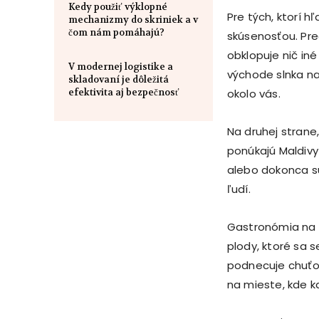
Kedy použiť výklopné
Pre tých, ktorí 
mechanizmy do skriniek a v
čom nám pomáhajú?
skúsenosťou. Pred
obklopuje nič iné
V modernej logistike a
východe slnka na
skladovaní je dôležitá
efektivita aj bezpečnosť
okolo vás.
Na druhej strane,
ponúkajú Maldivy
alebo dokonca su
ľudí.
Gastronómia na M
plody, ktoré sa s
podnecuje chuťov
na mieste, kde ka