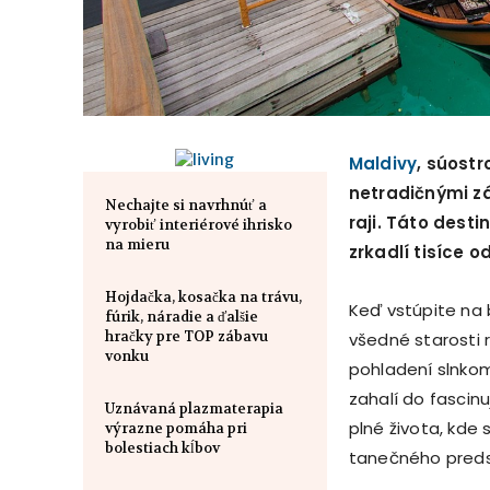
Maldivy
, súostr
netradičnými zá
Nechajte si navrhnúť a
raji. Táto dest
vyrobiť interiérové ​​ihrisko
na mieru
zrkadlí tisíce o
Hojdačka, kosačka na trávu,
Keď vstúpite na 
fúrik, náradie a ďalšie
hračky pre TOP zábavu
všedné starosti 
vonku
pohladení slnkom
zahalí do fascin
Uznávaná plazmaterapia
plné života, kde 
výrazne pomáha pri
bolestiach kĺbov
tanečného preds