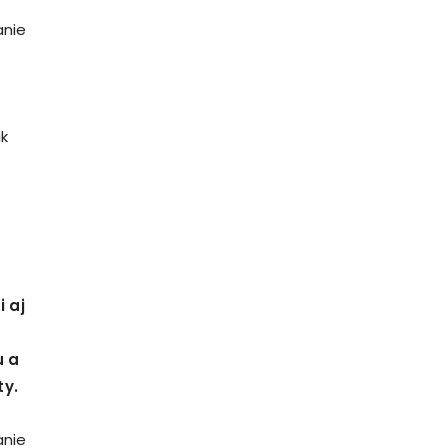
anie
ik
 aj
u a
ty.
anie