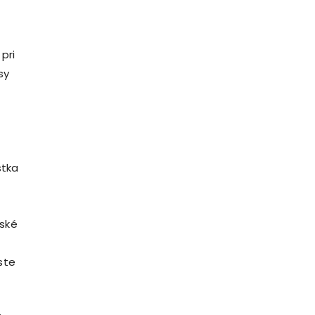
pri
sy
o
stka
rské
ste