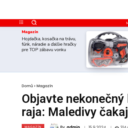
Magazín
Hojdačka, kosačka na trávu,
fúrik, náradie a ďalšie hračky
pre TOP zábavu vonku
Domů
Magazín
Objavte nekonečný l
raja: Maledivy čaka
By
admin
MAGAZÍN
314
15.9.2024