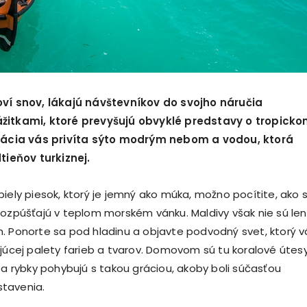
oví snov, lákajú návštevníkov do svojho náručia
žitkami, ktoré prevyšujú obvyklé predstavy o tropick
inácia vás privíta sýto modrým nebom a vodou, ktorá
dtieňov turkiznej.
biely piesok, ktorý je jemný ako múka, možno pocítite, ako 
rozpúšťajú v teplom morském vánku. Maldivy však nie sú len
. Ponorte sa pod hladinu a objavte podvodný svet, ktorý v
ujúcej palety farieb a tvarov. Domovom sú tu koralové útes
sa rybky pohybujú s takou gráciou, akoby boli súčasťou
tavenia.