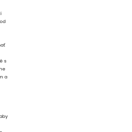
í
 od
nať
é s
áme
om a
 aby