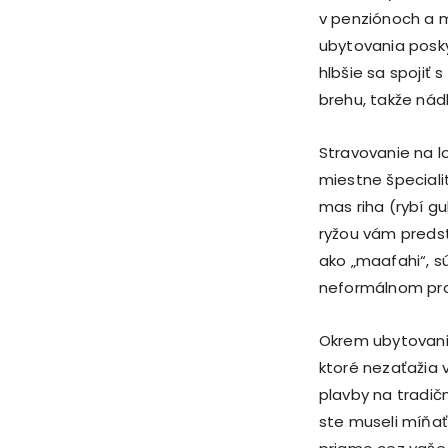
v penziónoch a m
ubytovania posky
hlbšie sa spojiť 
brehu, takže nád
Stravovanie na l
miestne špecialit
mas riha (rybí gu
ryžou vám predst
ako „maafahi“, s
neformálnom pro
Okrem ubytovania
ktoré nezaťažia 
plavby na tradič
ste museli míňať