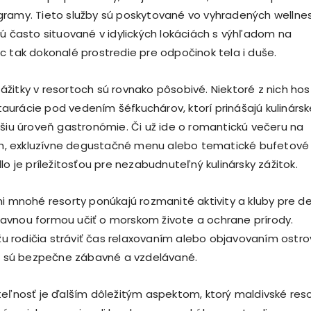
ramy. Tieto služby sú poskytované vo vyhradených wellne
sú často situované v idylických lokáciách s výhľadom na
c tak dokonalé prostredie pre odpočinok tela i duše.
žitky v resortoch sú rovnako pôsobivé. Niektoré z nich hos
urácie pod vedením šéfkuchárov, ktorí prinášajú kulinársk
ššiu úroveň gastronómie. Či už ide o romantickú večeru na
ach, exkluzívne degustačné menu alebo tematické bufetové
lo je príležitosťou pre nezabudnuteľný kulinársky zážitok.
i mnohé resorty ponúkajú rozmanité aktivity a kluby pre de
avnou formou učiť o morskom živote a ochrane prírody.
rodičia stráviť čas relaxovaním alebo objavovaním ostro
ti sú bezpečne zábavné a vzdelávané.
teľnosť je ďalším dôležitým aspektom, ktorý maldivské res