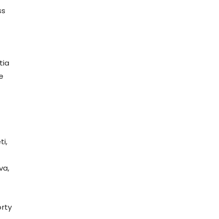
ss
tia
e
ti,
va,
orty