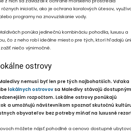
é z nich sa zaviazali k ochrane morského prostredia
rôznych iniciatív, ako je ochrana koralových útesov, využív
 alebo programy na znovuzískanie vody.
Maldivách ponúka jedinečnú kombináciu pohodlia, luxusu a
ou, čo z neho robí ideálne miesto pre tých, ktorí hľadajú ún
 zažiť niečo výnimočné.
okálne ostrovy
Maledivy nemusí byť len pre tých najbohatších. Vďaka
be l
okálnych ostrovov
sa Maledivy stávajú dostupnými
edzenejším rozpočtom. Lokálne ostrovy ponúkajú
itok a umožňujú návštevníkom spoznať skutočnú kultúr
estnych obyvateľov bez potreby míňať na luxusné rezor
trovoch môžete nájsť pohodlné a cenovo dostupné ubytov