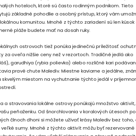
alých hoteloch, ktoré sú často rodinným podnikom. Tieto
tujú základné pohodlie a osobný prístup, ktorý vám umožn
s lokálnou komunitou. Mnohé z týchto zariadení sú len kúsok
herné pláže budete mať na dosah ruky.
okálnych ostrovoch tiež ponúka jedinečnú príležitosť ochut
y za oveľa nižšie ceny než v rezortoch. Tradičné jedlá ako
láš), garudhiya (rybia polievka) alebo rozličné kari podávan
avia pravé chute Malediv. Miestne kaviarne a jedálne, zn
ú skvelým miestom na vychutnanie týchto jedál v príjemn
stredí.
 a stravovania lokálne ostrovy ponúkajú množstvo aktivít,
vašu peňaženku. Od šnorchlovania v koralových útesoch po
ných člnoch dhoni si môžete užívať krásy Malediv bez toho,
 veľké sumy. Mnohé z týchto aktivít môžu byť rezervované