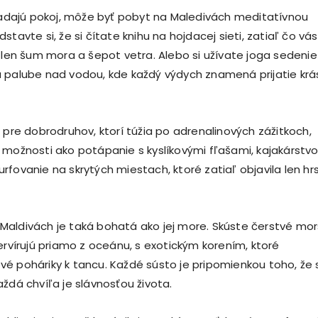
hľadajú pokoj, môže byť pobyt na Maledivách meditatívnou
stavte si, že si čítate knihu na hojdacej sieti, zatiaľ čo vás
 len šum mora a šepot vetra. Alebo si užívate joga sedenie 
 palube nad vodou, kde každý výdych znamená prijatie krá
 pre dobrodruhov, ktorí túžia po adrenalinových zážitkoch,
 možnosti ako potápanie s kyslíkovými fľašami, kajakárstv
rfovanie na skrytých miestach, ktoré zatiaľ objavila len hr
aldivách je taká bohatá ako jej more. Skúste čerstvé mo
ervírujú priamo z oceánu, s exotickým korením, ktoré
é poháriky k tancu. Každé sústo je pripomienkou toho, že 
ždá chvíľa je slávnosťou života.