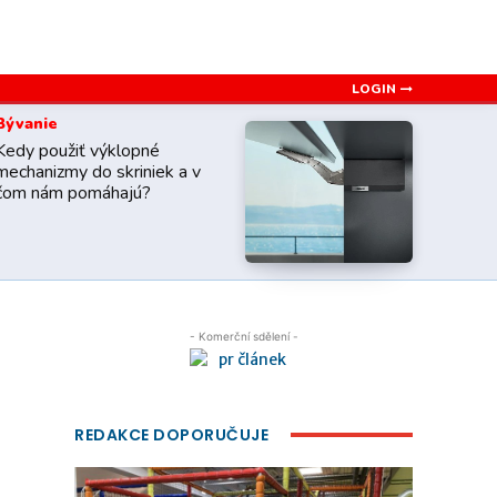
LOGIN
Bývanie
Kedy použiť výklopné
mechanizmy do skriniek a v
čom nám pomáhajú?
- Komerční sdělení -
REDAKCE DOPORUČUJE