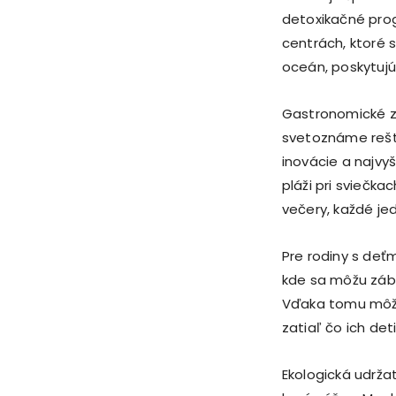
detoxikačné prog
centrách, ktoré 
oceán, poskytujú
Gastronomické zá
svetoznáme rešta
inovácie a najvy
pláži pri sviečk
večery, každé jed
Pre rodiny s deťm
kde sa môžu záb
Vďaka tomu môžu 
zatiaľ čo ich de
Ekologická udrža