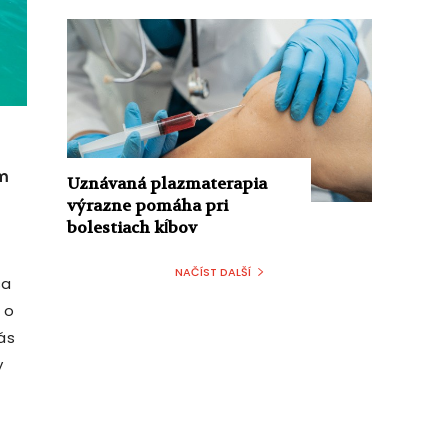
om
Uznávaná plazmaterapia
výrazne pomáha pri
bolestiach kĺbov
NAČÍST DALŠÍ
sa
 o
ás
y