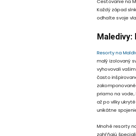
Cestovanie na Mal
Každý západ slnk
odhalte svoje vl
Maledivy:
Resorty na Mald
malý izolovaný s
vyhovovali vašim
často inšpirovan
zakomponované 
priamo na vode, 
až po vilky ukryt
unikátne spojeni
Mnohé resorty na
zahŕňajú špecial