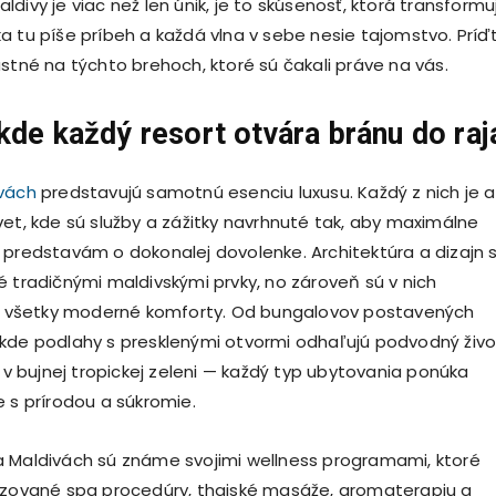
divy je viac než len únik, je to skúsenosť, ktorá transformu
a tu píše príbeh a každá vlna v sebe nesie tajomstvo. Príď
astné na týchto brehoch, ktoré sú čakali práve na vás.
k
de
k
aždý
r
esort
o
tvára
b
ránu do
r
aj
ivách
predstavujú samotnú esenciu luxusu. Každý z nich je 
vet, kde sú služby a zážitky navrhnuté tak, aby maximálne
 predstavám o dokonalej dovolenke. Architektúra a dizajn 
é tradičnými maldivskými prvky, no zároveň sú v nich
všetky moderné komforty. Od bungalovov postavených
kde podlahy s presklenými otvormi odhaľujú podvodný živo
é v bujnej tropickej zeleni — každý typ ubytovania ponúka
e s prírodou a súkromie.
 Maldivách sú známe svojimi wellness programami, ktoré
izované spa procedúry, thajské masáže, aromaterapiu a