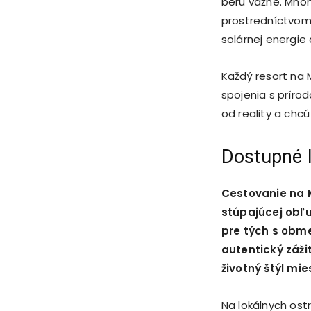
berú vážne. Mnoh
prostredníctvom 
solárnej energie
Každý resort na 
spojenia s prírod
od reality a chcú
Dostupné l
Cestovanie na 
stúpajúcej obľu
pre tých s obm
autentický záž
životný štýl mi
Na lokálnych os