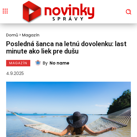
novinky
SPRÁVY
Domů
Magazín
Posledná šanca na letnú dovolenku: last
minute ako liek pre dušu
By
No name
MAGAZÍN
4.9.2025