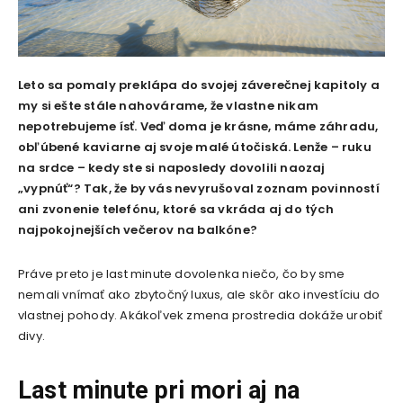
Leto sa pomaly preklápa do svojej záverečnej kapitoly a
my si ešte stále nahovárame, že vlastne nikam
nepotrebujeme ísť. Veď doma je krásne, máme záhradu,
obľúbené kaviarne aj svoje malé útočiská. Lenže – ruku
na srdce – kedy ste si naposledy dovolili naozaj
„vypnúť“? Tak, že by vás nevyrušoval zoznam povinností
ani zvonenie telefónu, ktoré sa vkráda aj do tých
najpokojnejších večerov na balkóne?
Práve preto je last minute dovolenka niečo, čo by sme
nemali vnímať ako zbytočný luxus, ale skôr ako investíciu do
vlastnej pohody. Akákoľvek zmena prostredia dokáže urobiť
divy.
Last minute pri mori aj na