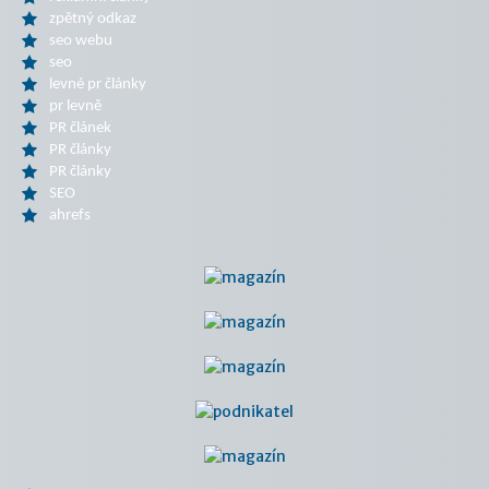
zpětný odkaz
seo webu
seo
levné pr články
pr levně
PR článek
PR články
PR články
SEO
ahrefs