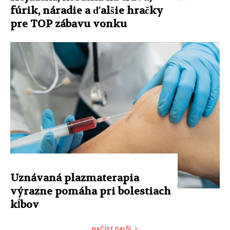
fúrik, náradie a ďalšie hračky
pre TOP zábavu vonku
Uznávaná plazmaterapia
výrazne pomáha pri bolestiach
kĺbov
NAČÍST DALŠÍ