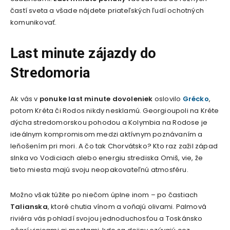
častí sveta a všade nájdete priateľských ľudí ochotných
komunikovať.
Last minute zájazdy do
Stredomoria
Ak vás v
ponuke last minute dovoleniek
oslovilo
Grécko
,
potom Kréta či Rodos nikdy nesklamú. Georgioupoli na Kréte
dýcha stredomorskou pohodou a Kolymbia na Rodose je
ideálnym kompromisom medzi aktívnym poznávaním a
leňošením pri mori. A čo tak Chorvátsko? Kto raz zažil západ
slnka vo Vodiciach alebo energiu strediska Omiš, vie, že
tieto miesta majú svoju neopakovateľnú atmosféru.
Možno však túžite po niečom úplne inom – po častiach
Talianska
, ktoré chutia vínom a voňajú olivami. Palmová
riviéra vás pohladí svojou jednoduchosťou a Toskánsko