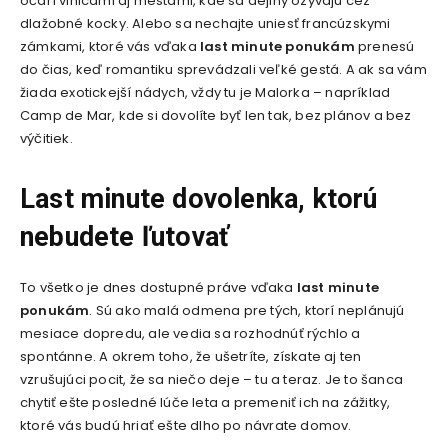
očarí vinicami aj mestami, kde sa dejiny ozývajú cez
dlažobné kocky. Alebo sa nechajte uniesť francúzskymi
zámkami, ktoré vás vďaka
last minute ponukám
prenesú
do čias, keď romantiku sprevádzali veľké gestá. A ak sa vám
žiada exotickejší nádych, vždy tu je Malorka – napríklad
Camp de Mar, kde si dovolíte byť len tak, bez plánov a bez
výčitiek.
Last minute dovolenka, ktorú
nebudete ľutovať
To všetko je dnes dostupné práve vďaka
last minute
ponukám
. Sú ako malá odmena pre tých, ktorí neplánujú
mesiace dopredu, ale vedia sa rozhodnúť rýchlo a
spontánne. A okrem toho, že ušetríte, získate aj ten
vzrušujúci pocit, že sa niečo deje – tu a teraz. Je to šanca
chytiť ešte posledné lúče leta a premeniť ich na zážitky,
ktoré vás budú hriať ešte dlho po návrate domov.