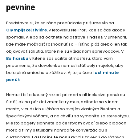
pevnine
Predstavte si, že sa ráno prebúdzate pri šume vĺn na
Olympijskej riviére
, v letovisku Nei Pori, kde sa čas akoby
spomalil. Alebo sa ocitnete na ostrove
Thasos
, v Limenarii,
kde máte možnosť rozhodnúť sa – ísť na pláž alebo len tak
objavovať zákutia, ktoré nie sú v žiadnom sprievodcovi. V
Bulharsku
v Kitene zas ucítite atmosféru, ktorá vám
pripomenie, že dovolenka nemusí stáť celý majetok, aby
bola plná smiechu a zážitkov. Aj to je čaro
last minute
ponúk
.
Nemusí ísť o luxusný rezort pri mori s all inclusive ponukou.
Stačí, ak na pár dní zmeníte rytmus, ocitnete sa v inom
meste, v cudzích uličkách so svojím vlastným životom a
špecifickými vôňami, a na chvíľu sa vymaníte zo stereotypu.
Miesto bagety siahnete po čerstvom ovocí alebo plodoch
mora a filmy s titulkami nahradíte konverzáciou s
cudzincami.
Last minute ponuky
vás zavedú do rôznych