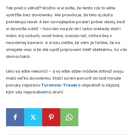
Tak prečo váhať? Možno si vravíte, že tento rok to ešte
vydržíte bez dovolenky. Ale pravda je, že telo aj duša
potrebujú reset. A ten sa najlepšie podarí práve vtedy, keď
si dovolíte odísť – hoci len na pár dní. Lebo niekedy stačí
málo: iný vzduch, nové tváre, cudzia reč, vôňa kávy v
neznámej kaviarni. A zrazu zistíte, že vám je ľahšie, že sa
smejete viac a že ste opäť pripravení čeliť všetkému, čo vás
doma čaká.
Leto sa ešte nekončí – a vy ešte stále môžete stihnúť svoju
malú veľkú dovolenku. Stačí sa len ponoriť do last minute
ponuky zájazdov
Turancar Travel
a objednať si zájazd,
kým vás nepredbehnú druhí.