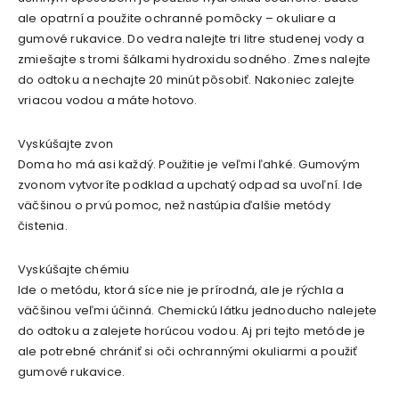
ale opatrní a použite ochranné pomôcky – okuliare a
gumové rukavice. Do vedra nalejte tri litre studenej vody a
zmiešajte s tromi šálkami hydroxidu sodného. Zmes nalejte
do odtoku a nechajte 20 minút pôsobiť. Nakoniec zalejte
vriacou vodou a máte hotovo.
Vyskúšajte zvon
Doma ho má asi každý. Použitie je veľmi ľahké. Gumovým
zvonom vytvoríte podklad a upchatý odpad sa uvoľní. Ide
väčšinou o prvú pomoc, než nastúpia ďalšie metódy
čistenia.
Vyskúšajte chémiu
Ide o metódu, ktorá síce nie je prírodná, ale je rýchla a
väčšinou veľmi účinná. Chemickú látku jednoducho nalejete
do odtoku a zalejete horúcou vodou. Aj pri tejto metóde je
ale potrebné chrániť si oči ochrannými okuliarmi a použiť
gumové rukavice.