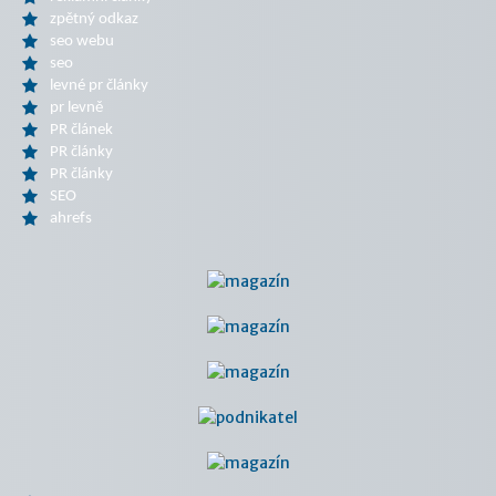
zpětný odkaz
seo webu
seo
levné pr články
pr levně
PR článek
PR články
PR články
SEO
ahrefs