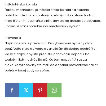
Inštalatérska špirála
Ďalšou možnosťou je inštalatérska špirála na čistenie
potrubia. Ide iba o omotaný oceľový dať s ostrým hrotom.
Pred čistením odstráňte sifón, aby ste sa dostali do potrubia.
Potom už stačí potrubie iba mechanicky vyčistiť.
Prevencia
Najúčinnejšia je prevencia. Pri vykonávaní hygieny vždy
používajte sitko do vane a zakaždým dôsledne odstráňte
vlasy a chlpy, aby ste predišli upchávaniu odpadu. Do
toalety nikdy nevhádžte nič, čo tam nepatrí. A raz za
niekoľko týždňov by ste mali do odpadu preventívne naliať
pohár vriacej vody so soľou.