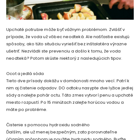
Upchaté potrubie môže byť vážnym problémom. Zvlášť v
prípade, že voda už vôbec neodteká. Ale našťastie existujú
spôsoby, ako túto situáciu vyriešiť bez inštalatéra výrazne
ušetriť. Nezvládli ste prevenciu a došlo k tomu, že voda
neodteká? Potom skúste niektorý z nasledujúcich tipov.
Ocot a jedlá sóda
Tieto dve prísady dokážu v domácnosti mnoho vecí. Patrí k
nim aj čistenie odpadov. DO odtoku nasypte dve lyžice jedlej
sódy a nalejte pohár octu. Táto zmes vytvorí penu a upchaté
miesto rozpustí. Po 15 minútach zalejte horúcou vodou a
máte po probléme.
Čistenie s pomocou hydroxidu sodného
Ďalším, ale už menej bezpečným, zato porovnateľne
účinným spôsobom je použitie hydroxidu sodného. Buďte