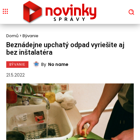
novinky
SPRÁVY
Domů
Bývanie
Beznádejne upchatý odpad vyriešite aj
bez inštalatéra
By
No name
BÝVANIE
21.5.2022