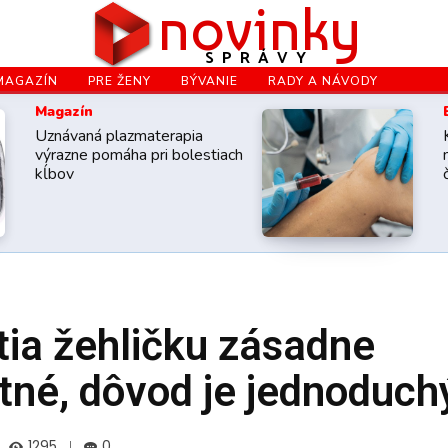
novinky
SPRÁVY
MAGAZÍN
PRE ŽENY
BÝVANIE
RADY A NÁVODY
Magazín
Uznávaná plazmaterapia
výrazne pomáha pri bolestiach
kĺbov
tia žehličku zásadne
tné, dôvod je jednoduch
1295
0