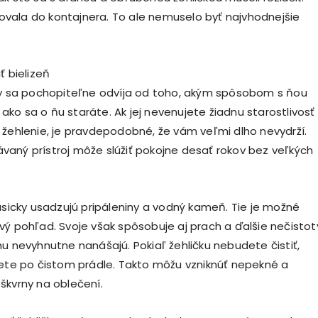
vala do kontajnera. To ale nemuselo byť najvhodnejšie
ť bielizeň
ky sa pochopiteľne odvíja od toho, akým spôsobom s ňou
ko sa o ňu staráte. Ak jej nevenujete žiadnu starostlivosť
 žehlenie, je pravdepodobné, že vám veľmi dlho nevydrží.
aný prístroj môže slúžiť pokojne desať rokov bez veľkých
lasicky usadzujú pripáleniny a vodný kameň. Tie je možné
vý pohľad. Svoje však spôsobuje aj prach a ďalšie nečistot
hu nevyhnutne nanášajú. Pokiaľ žehličku nebudete čistiť,
iete po čistom prádle. Takto môžu vzniknúť nepekné a
škvrny na oblečení.