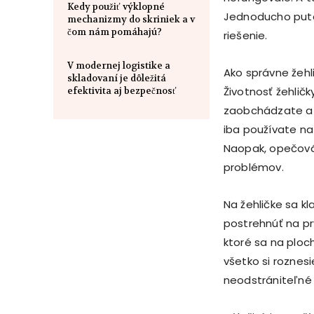
Kedy použiť výklopné
Jednoducho puto
mechanizmy do skriniek a v
čom nám pomáhajú?
riešenie.
V modernej logistike a
Ako správne žehli
skladovaní je dôležitá
Životnosť žehlič
efektivita aj bezpečnosť
zaobchádzate a a
iba používate na
Naopak, opečováv
problémov.
Na žehličke sa k
postrehnúť na pr
ktoré sa na ploc
všetko si roznes
neodstrániteľné 