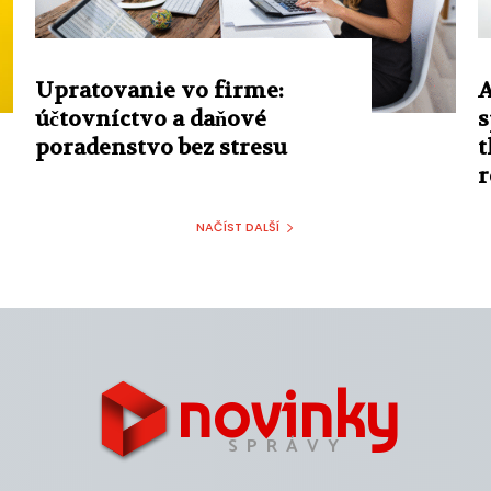
Upratovanie vo firme:
A
účtovníctvo a daňové
s
poradenstvo bez stresu
t
r
NAČÍST DALŠÍ
novinky
SPRÁVY