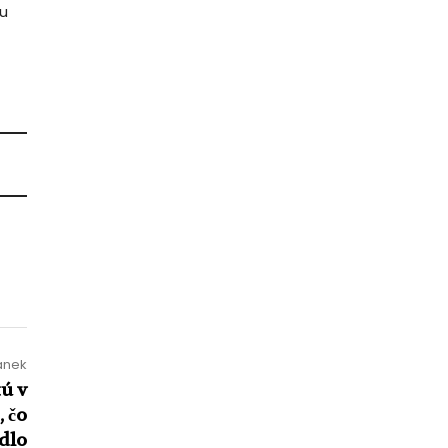
cu
lánek
tú v
, čo
dlo