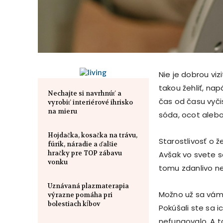
Nie je dobrou vi
takou žehliť, nap
Nechajte si navrhnúť a
čas od času vyčis
vyrobiť interiérové ​​ihrisko
na mieru
sóda, ocot alebo
Hojdačka, kosačka na trávu,
Starostlivosť o ž
fúrik, náradie a ďalšie
hračky pre TOP zábavu
Avšak vo svete sa
vonku
tomu zdanlivo neh
Uznávaná plazmaterapia
Možno už sa vám t
výrazne pomáha pri
bolestiach kĺbov
Pokúšali ste sa 
nefungovalo. A t