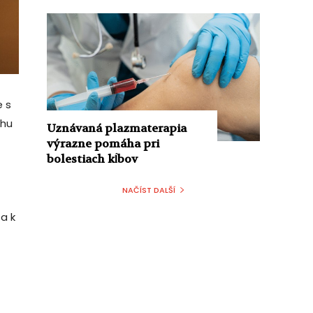
e s
chu
Uznávaná plazmaterapia
výrazne pomáha pri
bolestiach kĺbov
NAČÍST DALŠÍ
sa k