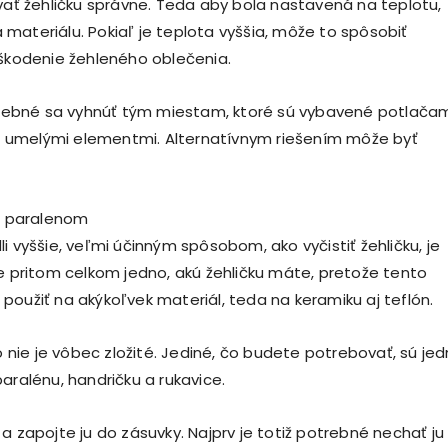
ívať žehličku správne. Teda aby bola nastavená na teplotu,
materiálu. Pokiaľ je teplota vyššia, môže to spôsobiť
oškodenie žehleného oblečenia.
otrebné sa vyhnúť tým miestam, ktoré sú vybavené potlačam
ími umelými elementmi. Alternatívnym riešením môže byť
ku paralenom
i vyššie, veľmi účinným spôsobom, ako vyčistiť žehličku, je
Je pritom celkom jedno, akú žehličku máte, pretože tento
použiť na akýkoľvek materiál, teda na keramiku aj teflón.
to nie je vôbec zložité. Jediné, čo budete potrebovať, sú je
aralénu, handričku a rukavice.
a zapojte ju do zásuvky. Najprv je totiž potrebné nechať ju