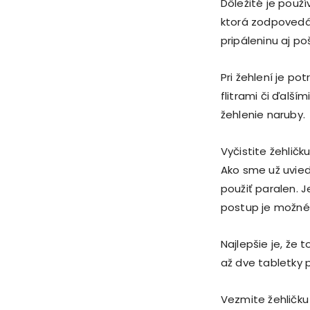
Dôležité je použ
ktorá zodpovedá 
pripáleninu aj p
Pri žehlení je p
flitrami či ďalš
žehlenie naruby.
Vyčistite žehlič
Ako sme už uviedl
použiť paralen. 
postup je možné 
Najlepšie je, že 
až dve tabletky p
Vezmite žehličku 