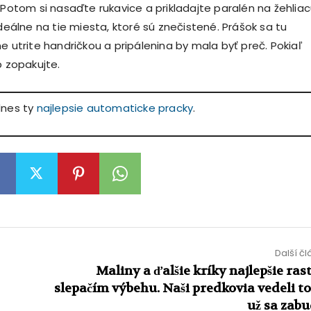
. Potom si nasaďte rukavice a prikladajte paralén na žehlia
ideálne na tie miesta, ktoré sú znečistené. Prášok sa tu
e utrite handričkou a pripálenina by mala byť preč. Pokiaľ
p zopakujte.
dnes ty
najlepsie automaticke pracky
.
Další č
Maliny a ďalšie kríky najlepšie ras
slepačím výbehu. Naši predkovia vedeli to
už sa zabu