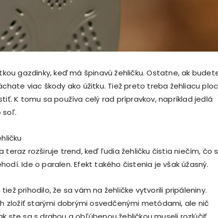
zitkou gazdinky, keď má špinavú žehličku. Ostatne, ak budet
áchate viac škody ako úžitku. Tiež preto treba žehliacu plo
tiť. K tomu sa používa celý rad prípravkov, napríklad jedlá
 soľ.
ehličku
 teraz rozširuje trend, keď ľudia žehličku čistia niečím, čo 
odí. Ide o paralen. Efekt takého čistenia je však úžasný.
iež prihodilo, že sa vám na žehličke vytvorili pripáleniny.
ich zložiť starými dobrými osvedčenými metódami, ale nič
ak ste sa s drahou a obľúbenou žehličkou museli rozlúčiť.