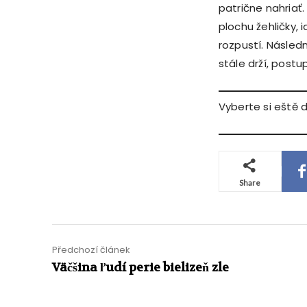
patrične nahriať
plochu žehličky, 
rozpustí. Následn
stále drží, postu
Vyberte si eště 
Share
Předchozí článek
Väčšina ľudí perie bielizeň zle