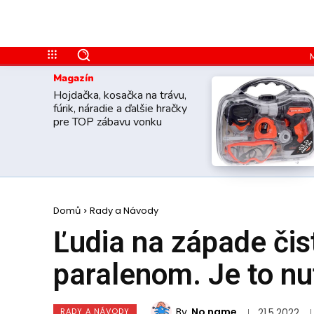
Magazín
Hojdačka, kosačka na trávu,
fúrik, náradie a ďalšie hračky
pre TOP zábavu vonku
Domů
Rady a Návody
Ľudia na západe čis
paralenom. Je to nu
By
No name
RADY A NÁVODY
21.5.2022