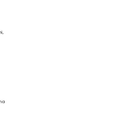
i,
dna