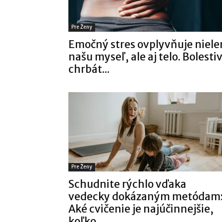
Pre Ženy
Emočný stres ovplyvňuje niele
našu myseľ, ale aj telo. Bolesti
chrbát...
Pre Ženy
Schudnite rýchlo vďaka
vedecky dokázaným metódam
Aké cvičenie je najúčinnejšie,
koľko...