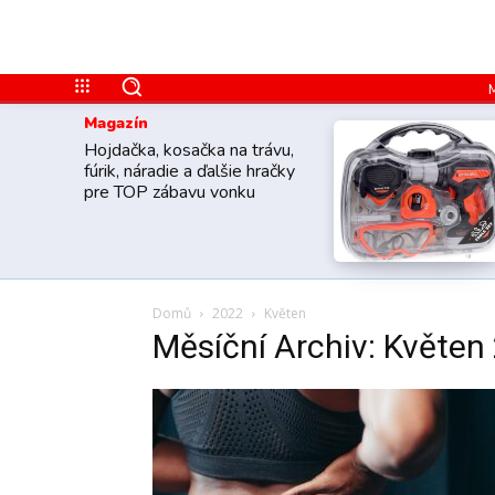
Magazín
Hojdačka, kosačka na trávu,
fúrik, náradie a ďalšie hračky
pre TOP zábavu vonku
Domů
2022
Květen
Měsíční Archiv: Květen