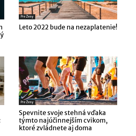
Pre Ženy
n
Leto 2022 bude na nezaplatenie!
vý
Pre Ženy
Spevnite svoje stehná vďaka
:
týmto najúčinnejším cvikom,
ktoré zvládnete aj doma