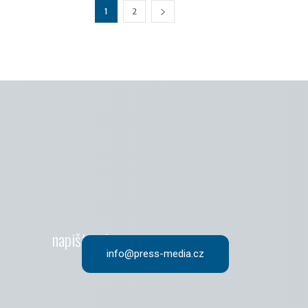
1
2
napište nám
info@press-media.cz