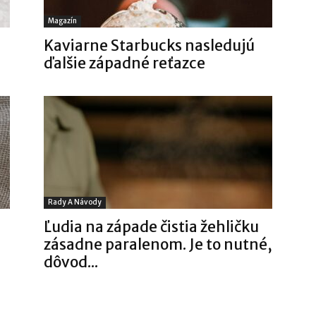
Magazín
Kaviarne Starbucks nasledujú
ďalšie západné reťazce
Rady A Návody
Ľudia na západe čistia žehličku
zásadne paralenom. Je to nutné,
dôvod...