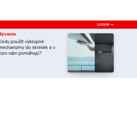
LOGIN
Bývanie
Kedy použiť výklopné
mechanizmy do skriniek a v
čom nám pomáhajú?