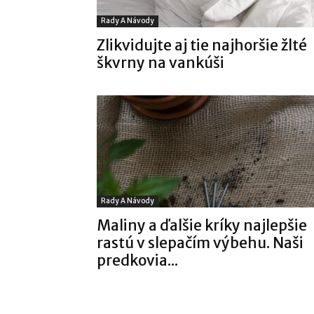
Rady A Návody
Zlikvidujte aj tie najhoršie žlté
škvrny na vankúši
Rady A Návody
Maliny a ďalšie kríky najlepšie
rastú v slepačím výbehu. Naši
predkovia...