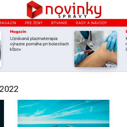
novinky
SPRÁVY
MAGAZÍN
PRE ŽENY
BÝVANIE
RADY A NÁVODY
Magazín
Uznávaná plazmaterapia
výrazne pomáha pri bolestiach
kĺbov
 2022